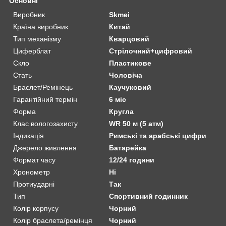
Основні
Виробник
Skmei
Країна виробник
Китай
Тип механізму
Кварцовий
Циферблат
Стрілочний+цифровий
Скло
Пластикове
Стать
Чоловіча
Браслет/Ремінець
Каучуковий
Гарантійний термін
6 міс
Форма
Кругла
Клас вологозахисту
WR 50 м (5 атм)
Індикація
Римські та арабські цифри
Джерело живлення
Батарейка
Формат часу
12/24 години
Хронометр
Ні
Протиударні
Так
Тип
Спортивний годинник
Колір корпусу
Чорний
Колір браслета/ремінця
Чорний