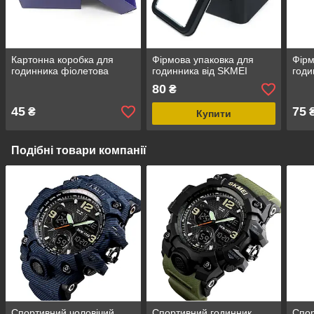
Картонна коробка для
Фірмова упаковка для
Фірм
годинника фіолетова
годинника від SKMEI
годи
80
₴
45
75
₴
Купити
Подібні товари компанії
Спортивний чоловічий
Спортивний годинник
Спор