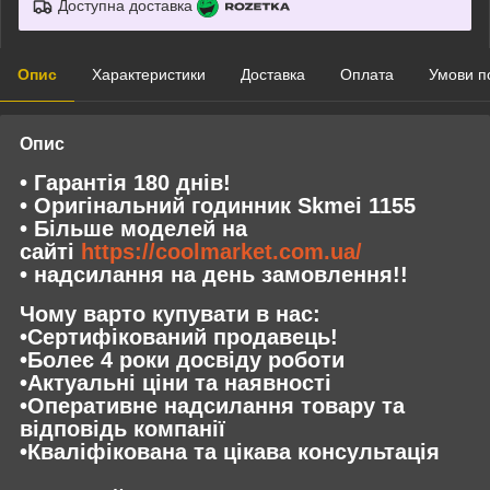
Доступна доставка
Опис
Характеристики
Доставка
Оплата
Умови п
Опис
• Гарантія 180 днів!
• Оригінальний годинник Skmei 1155
• Більше моделей на
сайті
https://coolmarket.com.ua/
• надсилання на день замовлення!!
Чому варто купувати в нас:
•Сертифікований продавець!
•Болеє 4 роки досвіду роботи
•Актуальні ціни та наявності
•Оперативне надсилання товару та
відповідь компанії
•Кваліфікована та цікава консультація