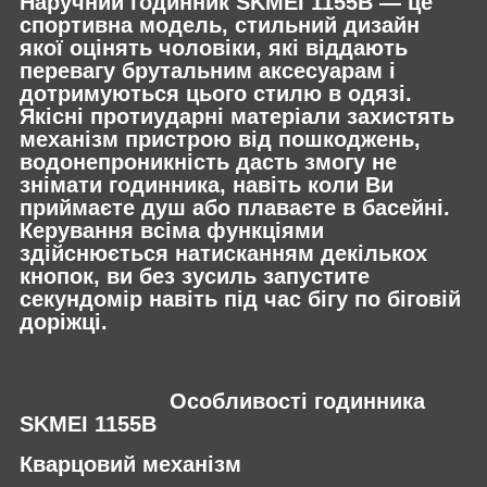
Наручний годинник SKMEI 1155B — це
спортивна модель, стильний дизайн
якої оцінять чоловіки, які віддають
перевагу брутальним аксесуарам і
дотримуються цього стилю в одязі.
Якісні протиударні матеріали захистять
механізм пристрою від пошкоджень,
водонепроникність дасть змогу не
знімати годинника, навіть коли Ви
приймаєте душ або плаваєте в басейні.
Керування всіма функціями
здійснюється натисканням декількох
кнопок, ви без зусиль запустите
секундомір навіть під час бігу по біговій
доріжці.
Особливості годинника
SKMEI 1155B
Кварцовий механізм