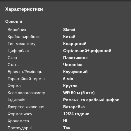
Характеристики
Основні
Виробник
Skmei
Країна виробник
Китай
Тип механізму
Кварцовий
Циферблат
Стрілочний+цифровий
Скло
Пластикове
Стать
Чоловіча
Браслет/Ремінець
Каучуковий
Гарантійний термін
6 міс
Форма
Кругла
Клас вологозахисту
WR 50 м (5 атм)
Індикація
Римські та арабські цифри
Джерело живлення
Батарейка
Формат часу
12/24 години
Хронометр
Ні
Протиударні
Так