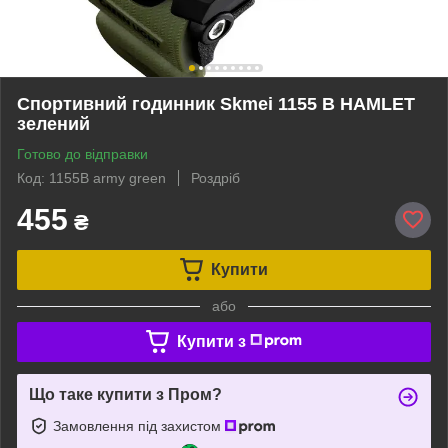
Спортивний годинник Skmei 1155 B HAMLET
зелений
Готово до відправки
Код: 1155B army green
Роздріб
455
₴
Купити
або
Купити з
Що таке купити з Пром?
Замовлення під захистом