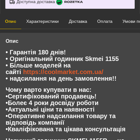
Доступна доставка
Опис
Характеристики
Доставка
Оплата
Умови п
Опис
• Гарантія 180 днів!
• Оригінальний годинник Skmei 1155
• Більше моделей на
сайті
https://coolmarket.com.ua/
• надсилання на день замовлення!!
Чому варто купувати в нас:
•Сертифікований продавець!
•Болеє 4 роки досвіду роботи
•Актуальні ціни та наявності
•Оперативне надсилання товару та
відповідь компанії
•Кваліфікована та цікава консультація