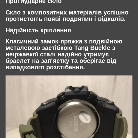
Протиударне скло
Скло з композитних матеріалів успішно
протистоїть появі подряпин і відколів.
Надійність кріплення
Класичний замок-пряжка з подвійною
металевою застібкою Tang Buckle з
неіржавкої сталі надійно утримує
браслет на зап'ястку та оберігає від
випадкового розстібання.