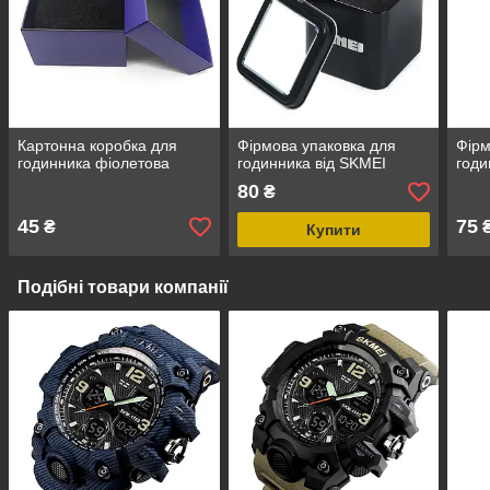
Картонна коробка для
Фірмова упаковка для
Фірм
годинника фіолетова
годинника від SKMEI
годи
80
₴
45
75
₴
Купити
Подібні товари компанії