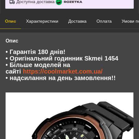
Доступна доставка
Опис
Характеристики
Доставка
Оплата
Умови п
Опис
• Гарантія 180 днів!
• Оригінальний годинник Skmei 1454
• Більше моделей на
сайті
https://coolmarket.com.ua/
• надсилання на день замовлення!!