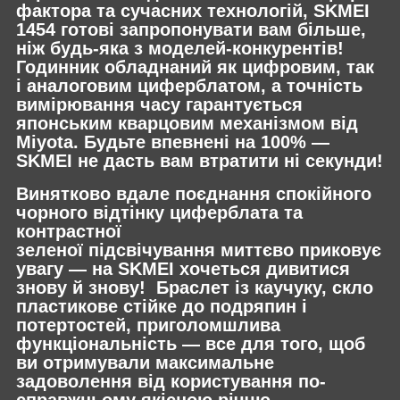
фактора та сучасних технологій, SKMEI
1454 готові запропонувати вам більше,
ніж будь-яка з моделей-конкурентів!
Годинник обладнаний як цифровим, так
і аналоговим циферблатом, а точність
вимірювання часу гарантується
японським кварцовим механізмом від
Miyota. Будьте впевнені на 100% —
SKMEI не дасть вам втратити ні секунди!
Винятково вдале поєднання спокійного
чорного відтінку циферблата та
контрастної
зеленої підсвічування миттєво приковує
увагу — на SKMEI хочеться дивитися
знову й знову! Браслет із каучуку, скло
пластикове стійке до подряпин і
потертостей, приголомшлива
функціональність — все для того, щоб
ви отримували максимальне
задоволення від користування по-
справжньому якісною річчю.