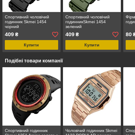
Спортивний чоловічий
Спортивний чоловічий
Фірм
годинник Skmei 1454
годинникSkmei 1454
годи
чорний
зелений
409
409
80
₴
₴
Купити
Купити
Подібні товари компанії
Спортивний годинник
Чоловічий годинник Skmei
Спор