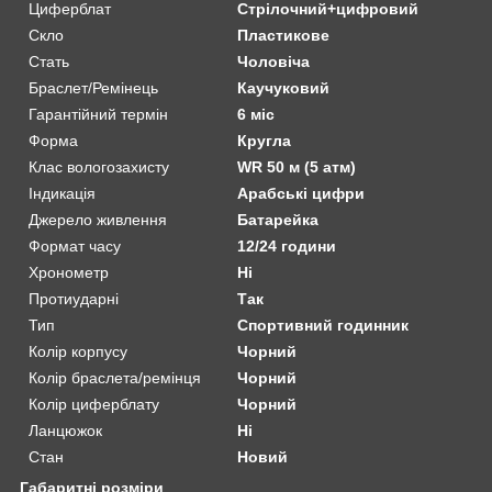
Циферблат
Стрілочний+цифровий
Скло
Пластикове
Стать
Чоловіча
Браслет/Ремінець
Каучуковий
Гарантійний термін
6 міс
Форма
Кругла
Клас вологозахисту
WR 50 м (5 атм)
Індикація
Арабські цифри
Джерело живлення
Батарейка
Формат часу
12/24 години
Хронометр
Ні
Протиударні
Так
Тип
Спортивний годинник
Колір корпусу
Чорний
Колір браслета/ремінця
Чорний
Колір циферблату
Чорний
Ланцюжок
Ні
Стан
Новий
Габаритні розміри