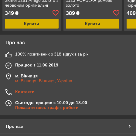
Skmei 1251 Amigo золото з
1123 POPULAR рожеве
годи
червоним оригінальні
золото
чор
349
389
409
₴
₴
Купити
Купити
Про нас
100% позитивних з 318 відгуків за рік
Працює з 11.06.2019
м. Вінниця
м. Вінниця, Вінниця, Україна
Контакти
Сьогодні працює з 10:00 до 18:00
Показати весь графік роботи
Про нас