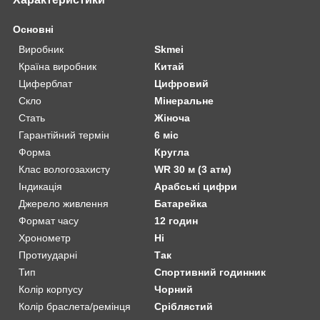
Основні
Виробник
Skmei
Країна виробник
Китай
Циферблат
Цифровий
Скло
Мінеральне
Стать
Жіноча
Гарантійний термін
6 міс
Форма
Кругла
Клас вологозахисту
WR 30 м (3 атм)
Індикація
Арабські цифри
Джерело живлення
Батарейка
Формат часу
12 годин
Хронометр
Ні
Протиударні
Так
Тип
Спортивний годинник
Колір корпусу
Чорний
Колір браслета/ремінця
Сріблястий