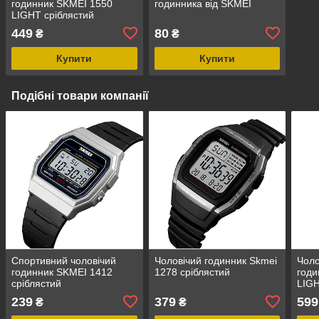
годинник SKMEI 1550
годинника від SKMEI
LIGHT сріблястий
449
80
₴
₴
Купити
Купити
Подібні товари компанії
Спортивний чоловічий
Чоловічий годинник Skmei
Чоло
годинник SKMEI 1412
1278 сріблястий
годи
сріблястий
LIGH
239
379
599
₴
₴