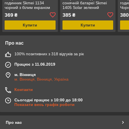
годинник Skmei 1134
сонячній батареї Skmei
годи
чорний з білим екраном
1405 Solar зелений
Чорн
чоловічі
циф
369
385
380
₴
₴
Купити
Купити
Про нас
100% позитивних з 318 відгуків за рік
Працює з 11.06.2019
м. Вінниця
м. Вінниця, Вінниця, Україна
Контакти
Сьогодні працює з 10:00 до 18:00
Показати весь графік роботи
Про нас