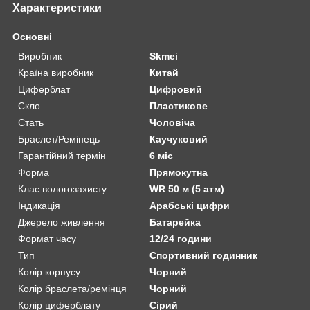
Характеристики
Основні
Виробник
Skmei
Країна виробник
Китай
Циферблат
Цифровий
Скло
Пластикове
Стать
Чоловіча
Браслет/Ремінець
Каучуковий
Гарантійний термін
6 міс
Форма
Прямокутна
Клас вологозахисту
WR 50 м (5 атм)
Індикація
Арабські цифри
Джерело живлення
Батарейка
Формат часу
12/24 години
Тип
Спортивний годинник
Колір корпусу
Чорний
Колір браслета/ремінця
Чорний
Колір циферблату
Сірий