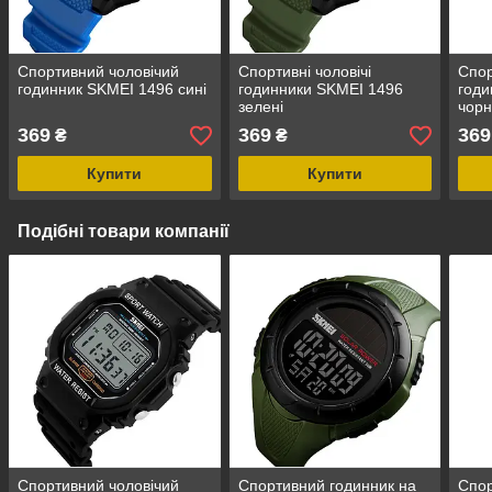
Спортивний чоловічий
Спортивні чоловічі
Спор
годинник SKMEI 1496 сині
годинники SKMEI 1496
годи
зелені
чор
369
369
369
₴
₴
Купити
Купити
Подібні товари компанії
Спортивний чоловічий
Спортивний годинник на
Спор