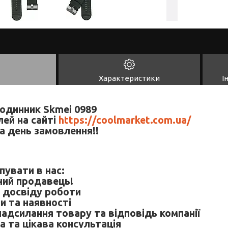
Характеристики
І
годинник Skmei 0989
ей на сайті
https://coolmarket.com.ua/
а день замовлення!!
пувати в нас:
ний продавець!
и досвіду роботи
ни та наявності
надсилання товару та відповідь компанії
а та цікава консультація