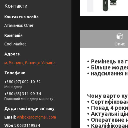
Контакти
Атаманюк Олег
Опис
Cool Market
• Ремінець на 
м. Вінниця, Вінниця, Україна
• Більше модел
• надсилання н
+380 (97) 002-10-52
Менеджер
+380 (63) 311-99-34
Чому варто ку
Головний менеджер маркету
• Сертифікова
• Понад 4 рок
• Актуальні ці
vinboxerq@gmail.com
• Оперативне 
• Кваліфікован
0633119934