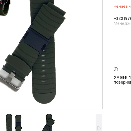
Немає в н
+380 (97
Менедж
повернен