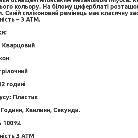
ики оснащені японським механізмом Miyota. 
нього кольору. На білому циферблаті розташо
. Синій силіконовий ремінець має класичну за
ість – 3 АТМ.
и:
: Кварцовий
кон
трілочний
12 годині
усу: Пластик
 Години, Хвилини, Секунди.
ь 100%!
ність 3 АТМ