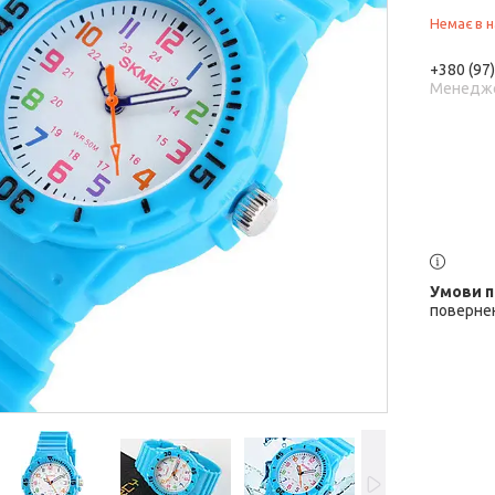
Немає в н
+380 (97
Менедж
повернен