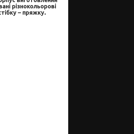
Корпус виготовлений
вані різнокольорові
стібку – пряжку.