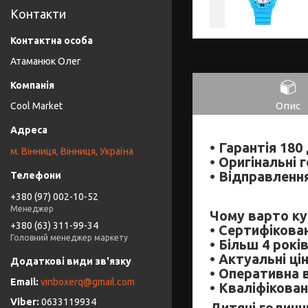
Контакти
Атаманюк Олег
Опис
Cool Market
• Гарантія 180 
м. Вінниця, Вінниця, Україна
• Оригінальні 
• Відправлення
+380 (97) 002-10-52
Менеджер
Чому варто ку
+380 (63) 311-99-34
• Сертифікова
Головний менеджер маркету
• Більш 4 рокі
• Актуальні ці
• Оперативна 
vinboxerq@gmail.com
• Кваліфікован
0633119934