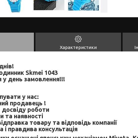
Характеристики
І
днів!
годинник Skmei 1043
 у день замовлення!!!
пувати у нас:
ний продавець !
в досвіду роботи
ни та наявності
відправка товару та відповідь компанії
а і правдива консультація