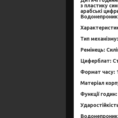
Дитячі годинн
з пластику си
арабські цифри
Водонепроникн
Характеристик
Тип механізму
Ремінець: Силі
Циферблат: С
Формат часу: 
Матеріал корп
Функції годин:
Ударостійкіст
Водонепроник