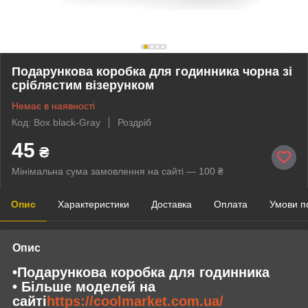
Подарункова коробка для годинника чорна зі
сріблястим візерунком
Немає в наявності
Код: Box black-Gray
Роздріб
45
₴
Мінімальна сума замовлення на сайті — 100 ₴
Опис
Характеристики
Доставка
Оплата
Умови п
Опис
•Подарункова коробка для годинника
• Більше моделей на
сайті
https://coolmarket.com.ua/