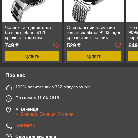
Чоловічий годинник на
Оригінальний наручний
Чоло
браслеті Skmei 9126
годинник Skmei 9183 Tiger
9096
сріблясті з чорним
сріблястий із чорним
чор
циферблатом
циферблатом
749
529
649
₴
₴
Купити
Купити
Про нас
100% позитивних з 322 відгуків за рік
Працює з 11.06.2019
м. Вінниця
м. Вінниця, Вінниця, Україна
Контакти
Сьогодні вихідний