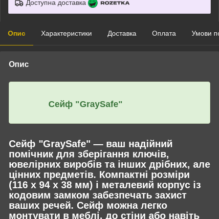
Доступна доставка
Опис
Характеристики
Доставка
Оплата
Умови п
Опис
Сейф "GraySafe"
Сейф "GraySafe" — ваш надійний
помічник для зберігання ключів,
ювелірних виробів та інших дрібних, але
цінних предметів. Компактні розміри
(116 х 94 х 38 мм) і металевий корпус із
кодовим замком забезпечать захист
ваших речей. Сейф можна легко
монтувати в меблі, до стіни або навіть