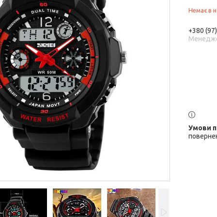
Немає в н
+380 (97
Менедж
повернен