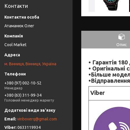
Контакти
Атаманюк Олег
Опис
Cool Market
• Гарантія 180 
м. Вінниця, Вінниця, Україна
• Оригінальні 
•Більше модел
•Відправлення
+380 (97) 002-10-52
Менеджер
Viber
+380 (63) 311-99-34
Головний менеджер маркету
vinboxerq@gmail.com
0633119934