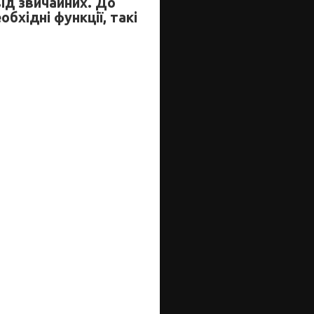
від звичайних. До
бхідні функції, такі