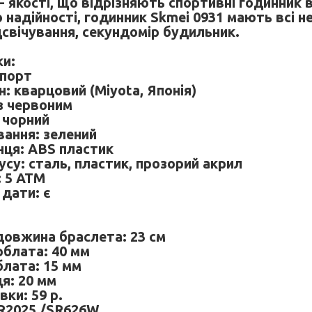
- якості, що відрізняють спортивні годинник 
надійності, годинник Skmei 0931 мають всі нео
дсвічування, секундомір будильник.
и:
спорт
: кварцовий (Miyota, Японія)
 з червоним
 чорний
вання: зелений
нця: ABS пластик
усу: сталь, пластик, прозорий акрил
: 5 АТМ
дати: є
овжина браслета: 23 см
блата: 40 мм
лата: 15 мм
я: 20 мм
вки: 59 р.
CR2025 /SR626W