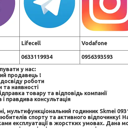
Lifecell
Vodafone
0633119934
0956393593
пувати у нас:
ий продавець !
в досвіду роботи
и та наявності
ідправка товару та відповідь компанії
а і правдива консультація
ні, мультифункціональний годинник Skmei 0931
любителів спорту та активного відпочинку! На
ками експлуатації в жорстких умовах. Дана м