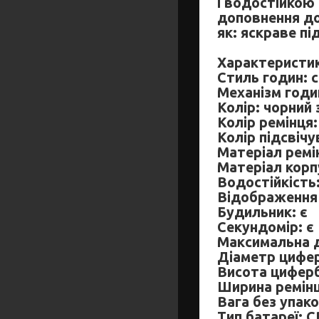
і водостійкою 
доповнення до 
як: яскраве пі
Характеристик
Стиль годин: 
Механізм годин
Колір: чорний
Колір ремінця:
Колір підсвічу
Матеріал ремі
Матеріал корп
Водостійкість
Відображення 
Будильник: є
Секундомір: є
Максимальна д
Діаметр цифер
Висота циферб
Ширина ремінц
Вага без упако
Тип батареї: 