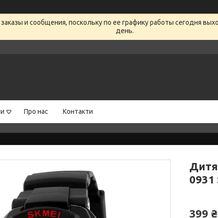
заказы и сообщения, поскольку по ее графику работы сегодня вых
день.
ги
Про нас
Контакти
Дитя
0931
399 ₴