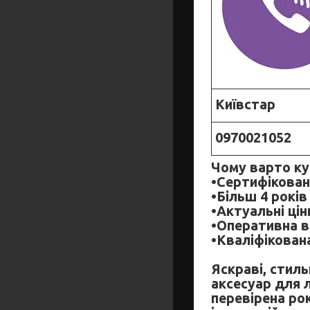
Київстар
0970021052
Чому варто ку
•Сертифікован
•Більш 4 рокі
•Актуальні цін
•Оперативна в
•Кваліфікован
Яскраві, стиль
аксесуар для 
перевірена ро