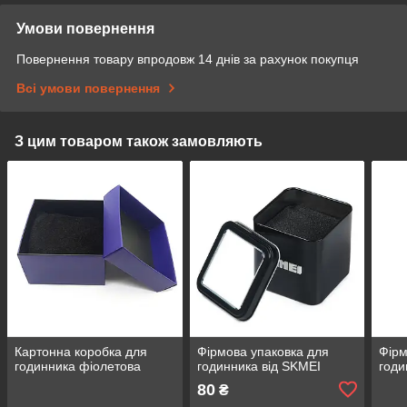
Умови повернення
Повернення товару впродовж 14 днів за рахунок покупця
Всі умови повернення
З цим товаром також замовляють
Картонна коробка для
Фірмова упаковка для
Фірм
годинника фіолетова
годинника від SKMEI
годи
80
₴