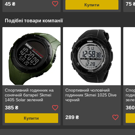
45
75
₴
Купити
Подібні товари компанії
Спортивний годинник на
Спортивний чоловічий
Спор
сонячній батареї Skmei
годинник Skmei 1025 Dive
годи
1405 Solar зелений
чорний
зеле
чоловічі
385
360
₴
289
₴
Купити