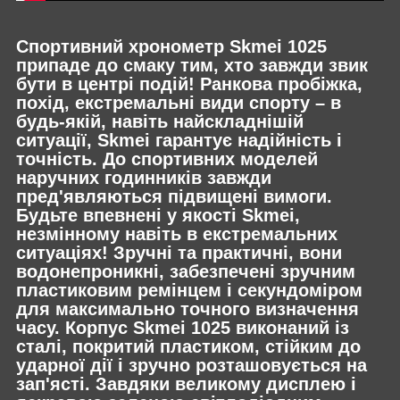
Спортивний хронометр Skmei 1025
припаде до смаку тим, хто завжди звик
бути в центрі подій! Ранкова пробіжка,
похід, екстремальні види спорту – в
будь-якій, навіть найскладнішій
ситуації, Skmei гарантує надійність і
точність. До спортивних моделей
наручних годинників завжди
пред'являються підвищені вимоги.
Будьте впевнені у якості Skmei,
незмінному навіть в екстремальних
ситуаціях! Зручні та практичні, вони
водонепроникні, забезпечені зручним
пластиковим ремінцем і секундоміром
для максимально точного визначення
часу. Корпус Skmei 1025 виконаний із
сталі, покритий пластиком, стійким до
ударної дії і зручно розташовується на
зап'ясті. Завдяки великому дисплею і