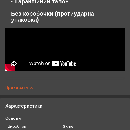
Гарантійний талон
Без коробочки (протиударна
упаковка)
Приховати
Характеристики
Основні
Виробник
Skmei