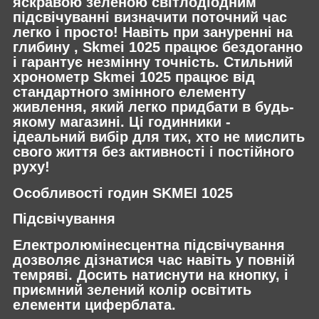
яскравою зеленою світлодіодним
підсвічуванні визначити поточний час
легко і просто! Навіть при зануренні на
глибину , Skmei 1025 працює бездоганно
і гарантує незмінну точність. Стильний
хронометр Skmei 1025 працює від
стандартного змінного елементу
живлення, який легко придбати в будь-
якому магазині. Ці годинники -
ідеальний вибір для тих, хто не мислить
свого життя без активності і постійного
руху!
Особливості годин SKMEI 1025
Підсвічування
Електролюмінесцентна підсвічування
дозволяє дізнатися час навіть у повній
темряві. Досить натиснути на кнопку, і
приємний зелений колір освітить
елементи циферблата.