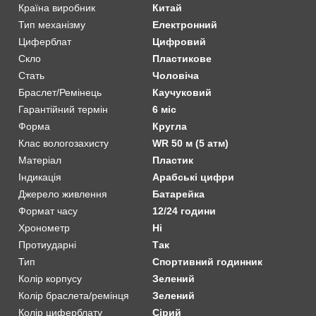
Країна виробник
Китай
Тип механізму
Електронний
Циферблат
Цифровий
Скло
Пластикове
Стать
Чоловіча
Браслет/Ремінець
Каучуковий
Гарантійний термін
6 міс
Форма
Кругла
Клас вологозахисту
WR 50 м (5 атм)
Матеріал
Пластик
Індикація
Арабські цифри
Джерело живлення
Батарейка
Формат часу
12/24 години
Хронометр
Ні
Протиударні
Так
Тип
Спортивний годинник
Колір корпусу
Зелений
Колір браслета/ремінця
Зелений
Колір циферблату
Сірий