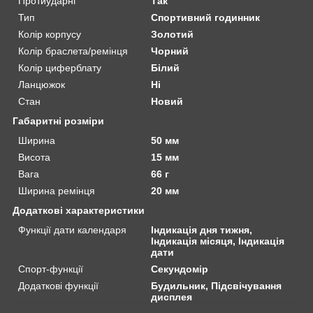
Протиударні
Так
Тип
Спортивний годинник
Колір корпусу
Золотий
Колір браслета/ремінця
Чорний
Колір циферблату
Білий
Ланцюжок
Ні
Стан
Новий
Габаритні розміри
Ширина
50 мм
Висота
15 мм
Вага
66 г
Ширина ремінця
20 мм
Додаткові характеристики
Функції дати календаря
Індикація дня тижня,
Індикація місяця, Індикація
дати
Спорт-функції
Секундомір
Додаткові функції
Будильник, Підсвічування
дисплея