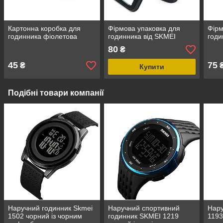
Картонна коробка для
Фірмова упаковка для
Фірм
годинника фіолетова
годинника від SKMEI
годи
80
₴
45
75
₴
Купити
Подібні товари компанії
Наручний годинник Skmei
Наручний спортивний
Нару
1502 чорний із чорним
годинник SKMEI 1219
1193