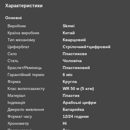
Характеристики
Основні
Виробник
Skmei
Країна виробник
Китай
Тип механізму
Кварцовий
Циферблат
Стрілочний+цифровий
Скло
Пластикове
Стать
Чоловіча
Браслет/Ремінець
Пластиковий
Гарантійний термін
6 міс
Форма
Кругла
Клас вологозахисту
WR 50 м (5 атм)
Матеріал
Пластик
Індикація
Арабські цифри
Джерело живлення
Батарейка
Формат часу
12/24 години
Хронометр
Ні