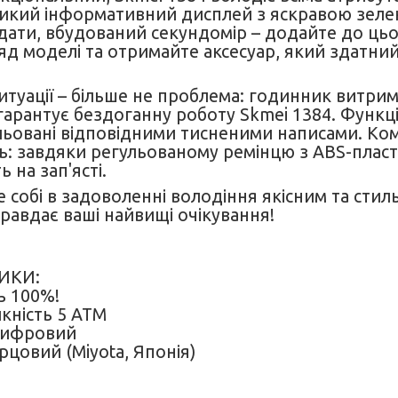
ликий інформативний дисплей з яскравою зеле
дати, вбудований секундомір – додайте до цьо
яд моделі та отримайте аксесуар, який здатни
итуації – більше не проблема: годинник витрим
арантує бездоганну роботу Skmei 1384. Функці
бльовані відповідними тисненими написами. К
ь: завдяки регульованому ремінцю з ABS-плас
 на зап'ясті.
 собі в задоволенні володіння якісним та стил
равдає ваші найвищі очікування!
ИКИ:
ть 100%!
кність 5 АТМ
цифровий
арцовий (Miyota, Японія)