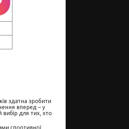
ків здатна зробити
гнення вперед – у
 вибір для тих, хто
тами спортивної