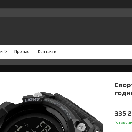
ги
Про нас
Контакти
Спор
годи
335 ₴
Готово д