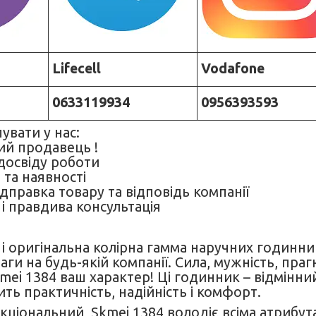
Lifecell
Vodafone
0633119934
0956393593
увати у нас:
ий продавець !
 досвіду роботи
 та наявності
дправка товару та відповідь компанії
 і правдива консультація
і оригінальна колірна гамма наручних годинни
аги на будь-якій компанії. Сила, мужність, пра
ei 1384 ваш характер! Ці годинник – відмінний
ить практичність, надійність і комфорт.
кціональний, Skmei 1384 володіє всіма атрибу