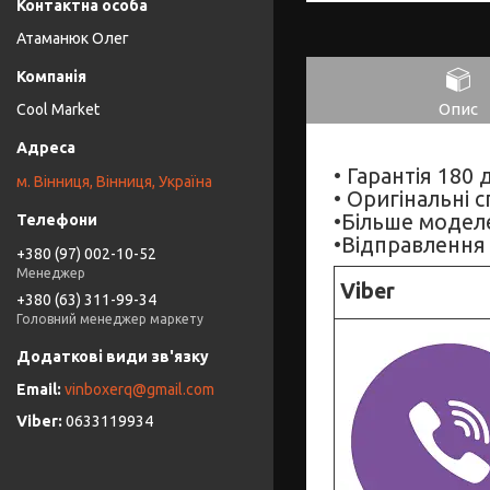
Атаманюк Олег
Опис
Cool Market
• Гарантія 180 д
м. Вінниця, Вінниця, Україна
• Оригінальні 
•Більше моделе
•Відправлення 
+380 (97) 002-10-52
Менеджер
Viber
+380 (63) 311-99-34
Головний менеджер маркету
vinboxerq@gmail.com
0633119934