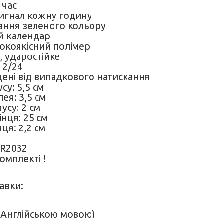
 час
сигнал кожну годину
вання зеленого кольору
й календар
сокоякісний полімер
, ударостійке
12/24
щені від випадкового натискання
су: 5,5 см
ея: 3,5 см
усу: 2 см
нця: 25 см
ця: 2,2 см
CR2032
омплекті !
авки:
 (Англійською мовою)