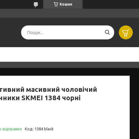
Кошик
тивний масивний чоловічий
нники SKMEI 1384 чорні
о відправки
Код:
1384 black