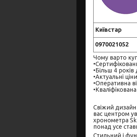
Київстар
0970021052
Чому варто куп
•Сертифікован
•Більш 4 років
•Актуальні ціни
•Оперативна ві
•Кваліфікована
Свіжий дизайн 
вас центром ув
хронометра Skm
понад усе став
Стильний і фун