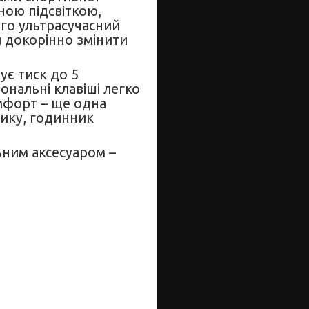
ною підсвіткою,
го ультрасучасний
й докорінно змінити
ує тиск до 5
ональні клавіші легко
омфорт – ще одна
тику, годинник
ьним аксесуаром –