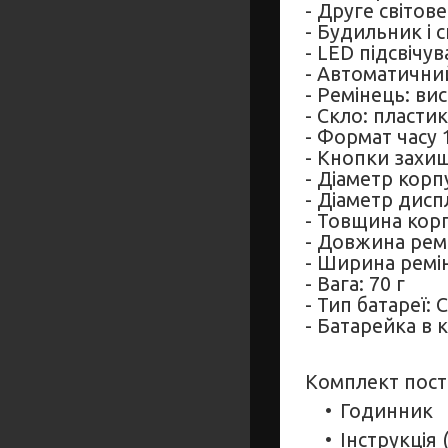
- Друге світове
- Будильник і 
- LED підсвічу
- Автоматични
- Ремінець: ви
- Скло: пластик
- Формат часу 
- Кнопки захи
- Діаметр корпу
- Діаметр диспл
- Товщина корп
- Довжина ремі
- Ширина ремін
- Вага: 70 г
- Тип батареї: 
- Батарейка в к
Комплект пост
Годинник
Інструкція