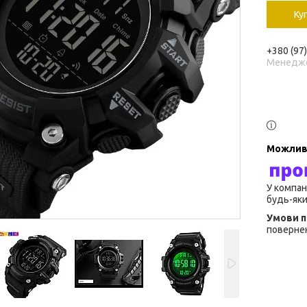
Ку
+380 (97
Менедж
У компан
будь-яки
повернен