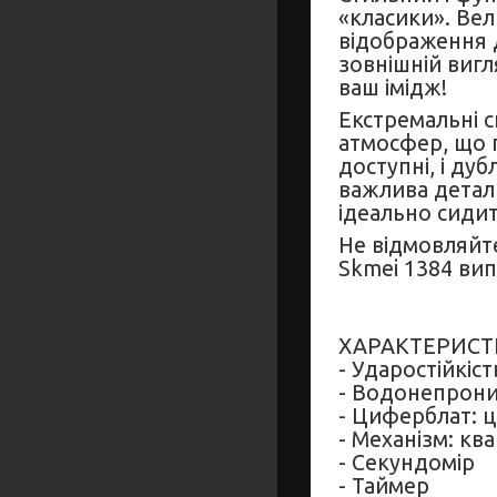
«класики». Ве
відображення 
зовнішній вигл
ваш імідж!
Екстремальні с
атмосфер, що г
доступні, і ду
важлива детал
ідеально сидить
Не відмовляйте
Skmei 1384 вип
ХАРАКТЕРИСТ
- Ударостійкіс
- Водонепрони
- Циферблат: 
- Механізм: кв
- Секундомір
- Таймер