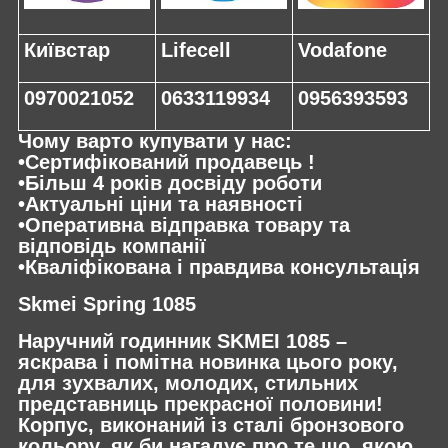
Київстар
Lifecell
Vodafone
0970021052
0633119934
0956393593
Чому варто купувати у нас:
•Сертифікований продавець !
•Більш 4 років досвіду роботи
•Актуальні ціни та наявності
•Оперативна відправка товару та
відповідь компанії
•Кваліфікована і правдива консультація
Skmei Spring 1085
Наручний годинник SKMEI 1085 –
яскрава і помітна новинка цього року,
для зухвалих, молодих, стильних
представниць прекрасної половини!
Корпус, виконаний із сталі бронзового
кольору, як би нагадує про те що, якою