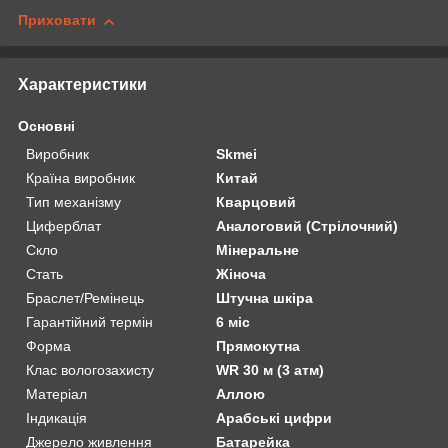
Приховати
Характеристики
Основні
Виробник
Skmei
Країна виробник
Китай
Тип механізму
Кварцовий
Циферблат
Аналоговий (Стрілочний)
Скло
Мінеральне
Стать
Жіноча
Браслет/Ремінець
Штучна шкіра
Гарантійний термін
6 міс
Форма
Прямокутна
Клас вологозахисту
WR 30 м (3 атм)
Матеріал
Аллою
Індикація
Арабські цифри
Джерело живлення
Батарейка