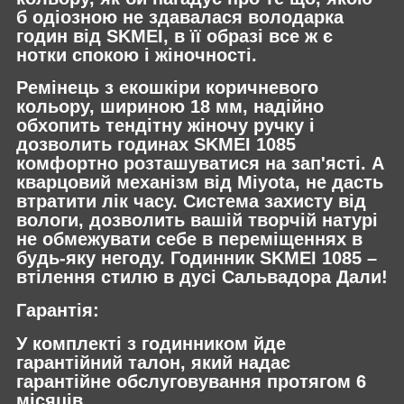
б одіозною не здавалася володарка
годин від SKMEI, в її образі все ж є
нотки спокою і жіночності.
Ремінець з екошкіри коричневого
кольору, шириною 18 мм, надійно
обхопить тендітну жіночу ручку і
дозволить годинах SKMEI 1085
комфортно розташуватися на зап'ясті. А
кварцовий механізм від Miyota, не дасть
втратити лік часу. Система захисту від
вологи, дозволить вашій творчій натурі
не обмежувати себе в переміщеннях в
будь-яку негоду. Годинник SKMEI 1085 –
втілення стилю в дусі Сальвадора Дали!
Гарантія:
У комплекті з годинником йде
гарантійний талон, який надає
гарантійне обслуговування протягом 6
місяців.