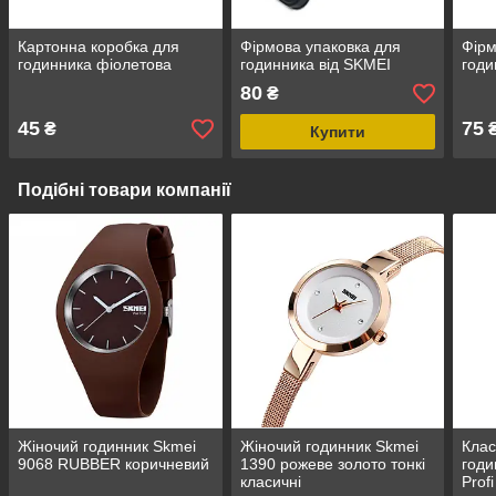
Картонна коробка для
Фірмова упаковка для
Фірм
годинника фіолетова
годинника від SKMEI
годи
80
₴
45
75
₴
Купити
Подібні товари компанії
Жіночий годинник Skmei
Жіночий годинник Skmei
Клас
9068 RUBBER коричневий
1390 рожеве золото тонкі
годи
класичні
Prof