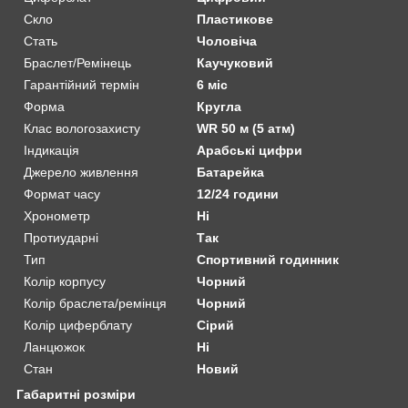
Скло
Пластикове
Стать
Чоловіча
Браслет/Ремінець
Каучуковий
Гарантійний термін
6 міс
Форма
Кругла
Клас вологозахисту
WR 50 м (5 атм)
Індикація
Арабські цифри
Джерело живлення
Батарейка
Формат часу
12/24 години
Хронометр
Ні
Протиударні
Так
Тип
Спортивний годинник
Колір корпусу
Чорний
Колір браслета/ремінця
Чорний
Колір циферблату
Сірий
Ланцюжок
Ні
Стан
Новий
Габаритні розміри