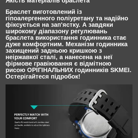
Якість матеріалів браслета
Браслет виготовлений із
гіпоалергенного поліуретану та надійно
фіксується на зап'ястку. А завдяки
широкому діапазону регулювань
браслета використання годинника стає
дуже комфортним. Механізм годинника
захищений задньою кришкою з
неіржавкої сталі, а нанесена на неї
фірмове гравіювання є відмітною
рисою ОРІГІНАЛЬНИХ годинників SKMEI.
Остерігайтеся підробок!