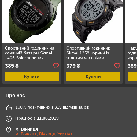
Спортивний годинник на
Спортивний годинник
Нару
сонячній батареї Skmei
Skmei 1258 чорний із
годи
1405 Solar зелений
золотим чоловічим
чорн
чоловічі
385
379
369
₴
₴
Купити
Купити
Про нас
100% позитивних з 319 відгуків за рік
Працює з 11.06.2019
м. Вінниця
м. Вінниця, Вінниця, Україна