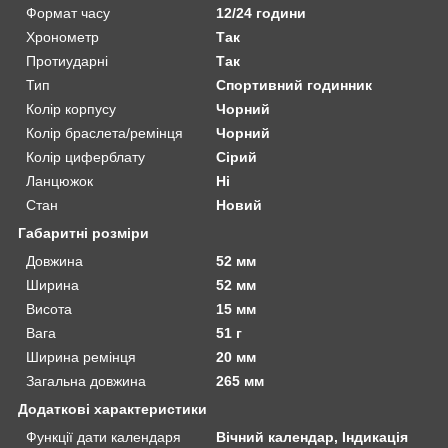
Формат часу
12/24 години
Хронометр
Так
Протиударні
Так
Тип
Спортивний годинник
Колір корпусу
Чорний
Колір браслета/ремінця
Чорний
Колір циферблату
Сірий
Ланцюжок
Ні
Стан
Новий
Габаритні розміри
Довжина
52 мм
Ширина
52 мм
Висота
15 мм
Вага
51 г
Ширина ремінця
20 мм
Загальна довжина
265 мм
Додаткові характеристики
Функції дати календаря
Вічний календар, Індикація