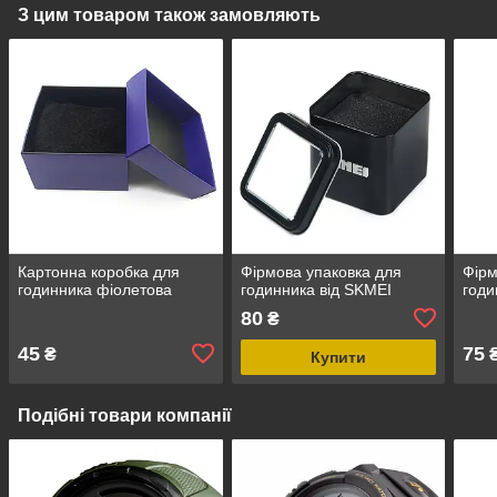
З цим товаром також замовляють
Картонна коробка для
Фірмова упаковка для
Фірм
годинника фіолетова
годинника від SKMEI
годи
80
₴
45
75
₴
Купити
Подібні товари компанії